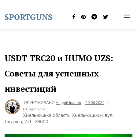
Skip
to
SPORTGUNS
content
TOG
NAVI
USDT TRC20 и HUMO UZS:
Советы для успешных
инвестиций
ОПУБЛІКОВАНО
Андрій Іванов
20.06.2024
0 Comments
Хмельницька область, Хмельницький, вул.
Гагаріна, 27Г, 29000