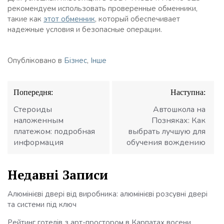
рекомендуем использовать проверенные обменники,
такие как
этот обменник
, который обеспечивает
надежные условия и безопасные операции.
Опубліковано в
Бізнес
,
Інше
Навігація
Попередня:
Наступна:
записів
Стероиды
Автошкола на
наложенным
Позняках: Как
платежом: подробная
выбрать лучшую для
информация
обучения вождению
Недавні Записи
Алюмінієві двері від виробника: алюмінієві розсувні двері
та системи під ключ
Рейтинг готелів з арт-простором в Карпатах восени